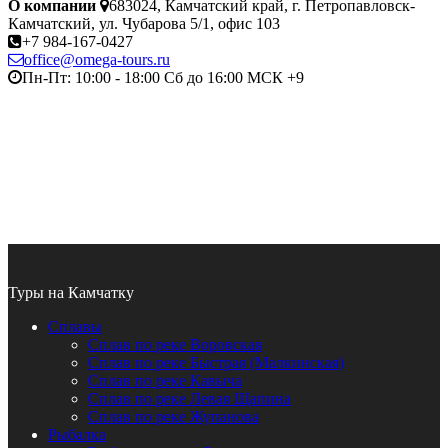
О компании
683024, Камчатский край, г. Петропавловск-
Камчатский, ул. Чубарова 5/1, офис 103
+7 984-167-0427
office@omega-tours.ru
Пн-Пт: 10:00 - 18:00 Сб до 16:00 МСК +9
Туры на Камчатку
Сплавы
Сплав по реке Воровская
Сплав по реке Быстрая (Малкинская)
Сплав по реке Кавыча
Сплав по реке Левая Щапина
Сплав по реке Жупанова
Рыбалка