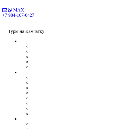
MAX
+7 984-167-0427
Туры на Камчатку
Сплавы
Сплав по реке Воровская
Сплав по реке Быстрая (Малкинская)
Сплав по реке Кавыча
Сплав по реке Левая Щапина
Сплав по реке Жупанова
Рыбалка
Рыбалка на реке Радуга
Рыбалка на реке Восточная Озерная
Рыбалка на реке Колпакова
Рыбалка на реке Левая
Рыбалка на реке Воровская
Рыбалка на Кижуча на реке Большая
Сплав и рыбалка на реке Асача
Рыбалка на чавычу (стационарный лагерь)
Джип туры
Поклонникам экстремального отдыха