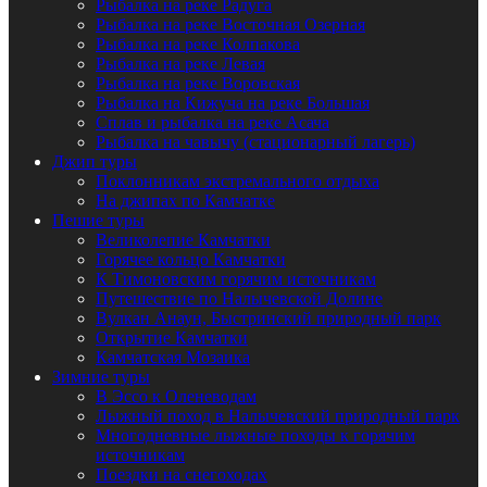
Рыбалка на реке Радуга
Рыбалка на реке Восточная Озерная
Рыбалка на реке Колпакова
Рыбалка на реке Левая
Рыбалка на реке Воровская
Рыбалка на Кижуча на реке Большая
Сплав и рыбалка на реке Асача
Рыбалка на чавычу (стационарный лагерь)
Джип туры
Поклонникам экстремального отдыха
На джипах по Камчатке
Пешие туры
Великолепие Камчатки
Горячее кольцо Камчатки
К Тимоновским горячим источникам
Путешествие по Налычевской Долине
Вулкан Анаун, Быстринский природный парк
Открытие Камчатки
Камчатская Мозаика
Зимние туры
В Эссо к Оленеводам
Лыжный поход в Налычевский природный парк
Многодневные лыжные походы к горячим
источникам
Поездки на снегоходах